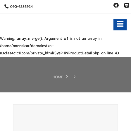
090-6286924
Warning
: array_merge(): Argument #1 is not an array in
/home/nonnaicar/domains/xn--
n3cfaa4c1c1i.com/private_html/SysPHP/ProductDetail.php
on line
43
HOME