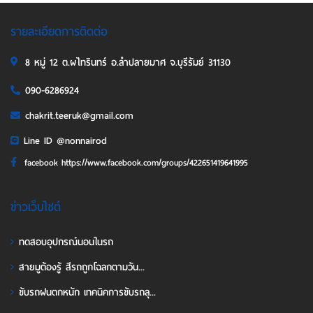
รายละเอียดการติดต่อ
8 หมู่ 12 ต.ผไทรินทร์ อ.ลำปลายมาศ จ.บุรีรัมย์ 31130
090-6286924
chakrit.teeruk@gmail.com
Line ID @nonnairod
facebook https://www.facebook.com/groups/422651419641995
ข่าวเว็บไซต์
ทดสอบอุปกรณ์นอนในรถ
สายมูต้องรู้ สีรถถูกโฉลกตามวัน...
ขับรถฝนตกหนัก เทคนิคการขับรถลุ...